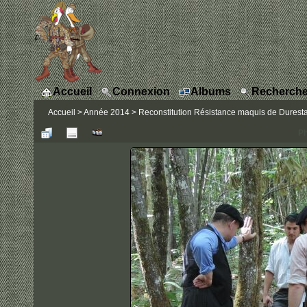
Accueil
Connexion
Albums
Recherche
Accueil
>
Année 2014
>
Reconstitution Résistance maquis de Durestal 
Ph