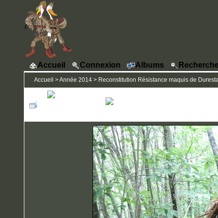
Accueil
Connexion
Albums
Recherche
Accueil
>
Année 2014
>
Reconstitution Résistance maquis de Durestal 