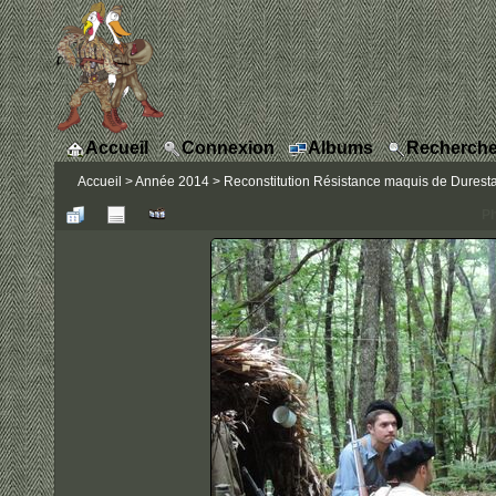
Accueil
Connexion
Albums
Recherche
Accueil
>
Année 2014
>
Reconstitution Résistance maquis de Durestal 
Ph