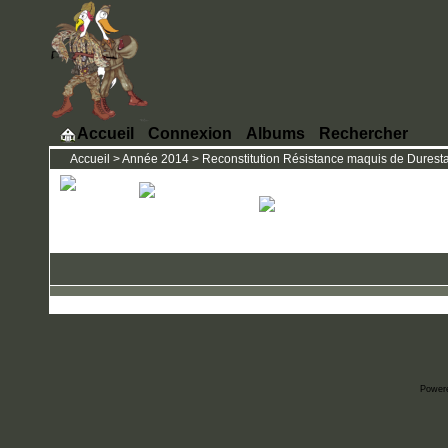
Accueil
Connexion
Albums
Rechercher
Accueil
>
Année 2014
>
Reconstitution Résistance maquis de Durestal 
Power