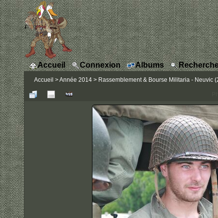
Accueil
Connexion
Albums
Recherche
Accueil
>
Année 2014
>
Rassemblement & Bourse Militaria - Neuvic (2
Ph