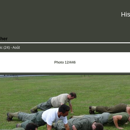
His
her
c (24) - Août
Photo 12/446