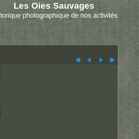
Les Oies Sauvages
torique photographique de nos activités