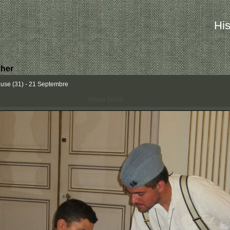
His
her
ouse (31) - 21 Septembre
Photo 36/55