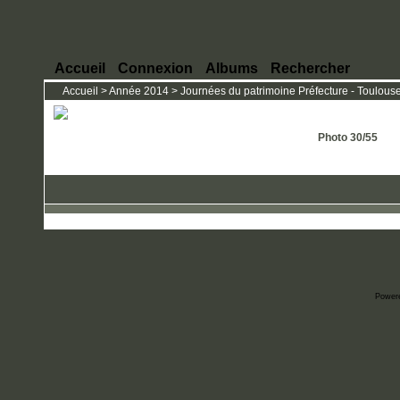
Accueil
Connexion
Albums
Rechercher
Accueil
>
Année 2014
>
Journées du patrimoine Préfecture - Toulous
Photo 30/55
Power