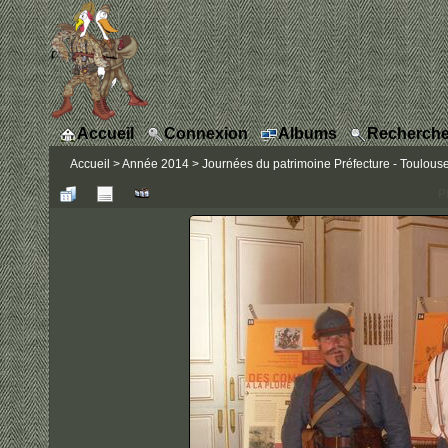
Accueil
Connexion
Albums
Recherche
Accueil
>
Année 2014
>
Journées du patrimoine Préfecture - Toulous
P