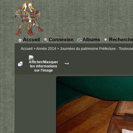
Accueil
Connexion
Albums
Recherche
Accueil
>
Année 2014
>
Journées du patrimoine Préfecture - Toulous