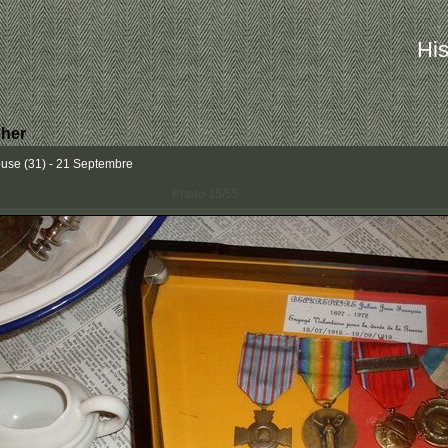
His
her
ouse (31) - 21 Septembre
Photo 15/55