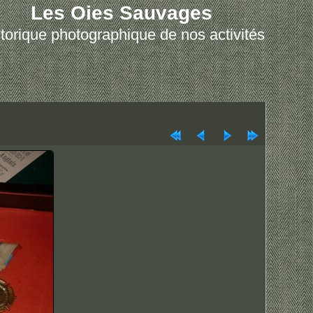
Les Oies Sauvages
torique photographique de nos activités