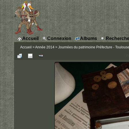
Accueil
Connexion
Albums
Recherche
Accueil
>
Année 2014
>
Journées du patrimoine Préfecture - Toulous
P