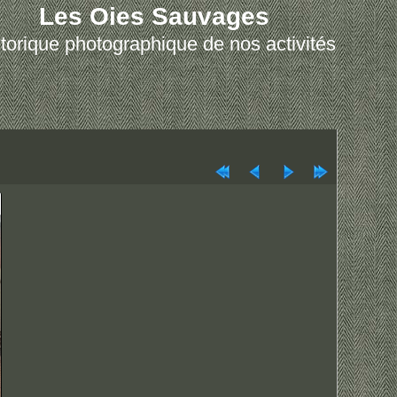
Les Oies Sauvages
torique photographique de nos activités