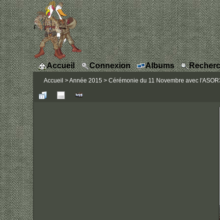
Accueil
Connexion
Albums
Recherc
Accueil
>
Année 2015
>
Cérémonie du 11 Novembre avec l'ASOR31