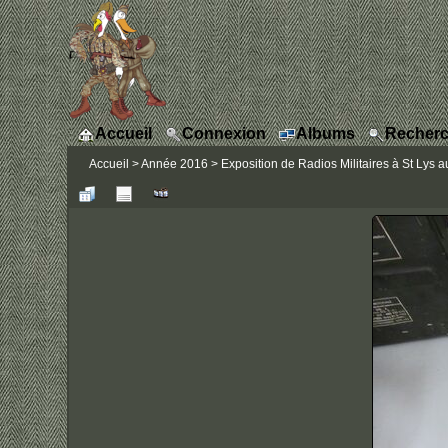
Accueil
Connexion
Albums
Recherc
Accueil
>
Année 2016
>
Exposition de Radios Militaires à St Lys a