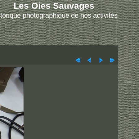
Les Oies Sauvages
torique photographique de nos activités