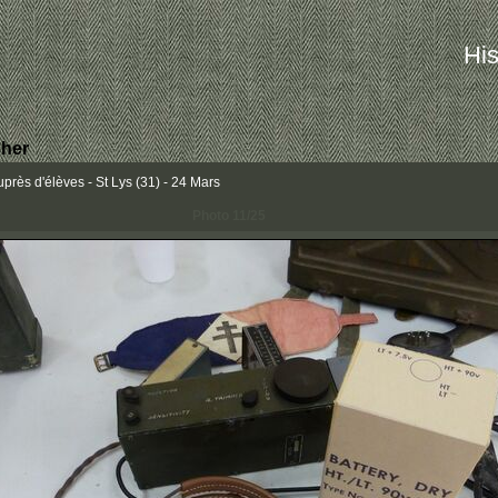
His
her
uprès d'élèves - St Lys (31) - 24 Mars
Photo 11/25