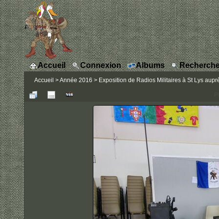
Accueil
Connexion
Albums
Recherche
Accueil
>
Année 2016
>
Exposition de Radios Militaires à St Lys auprè
P