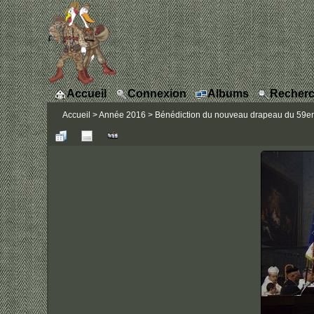
Accueil
Connexion
Albums
Recherc
Accueil
>
Année 2016
>
Bénédiction du nouveau drapeau du 59eme 