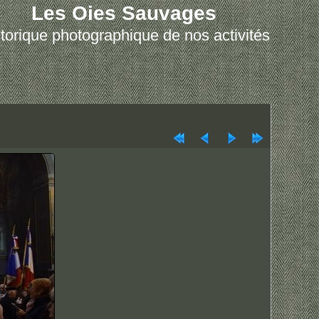
Les Oies Sauvages
torique photographique de nos activités