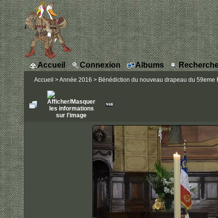
Accueil
Connexion
Albums
Recherche
Accueil
>
Année 2016
>
Bénédiction du nouveau drapeau du 59eme RI 