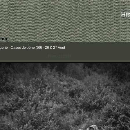
His
her
rie - Cases de pène (66) - 26 & 27 Aout
Photo 132/238