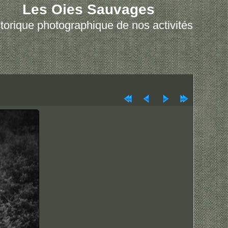
Les Oies Sauvages
torique photographique de nos activités