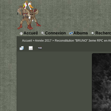
Accueil
Connexion
Albums
Recherc
Accueil
>
Année 2017
>
Reconstitution "BRUNO" 3eme RPC en Algé