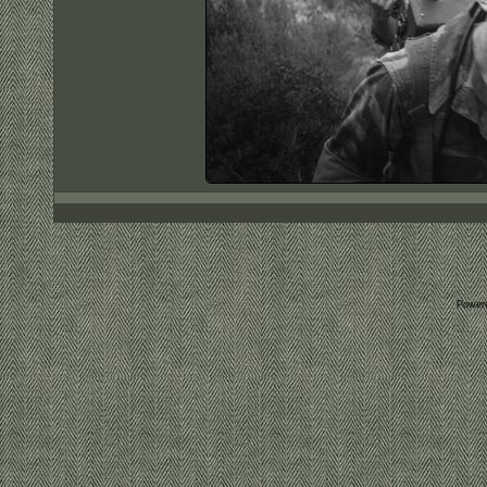
Power