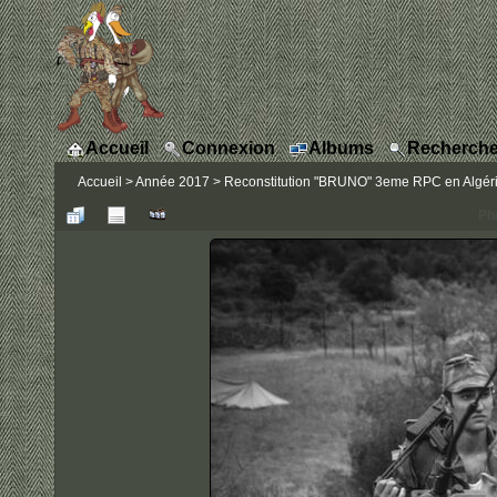
Accueil
Connexion
Albums
Recherche
Accueil
>
Année 2017
>
Reconstitution "BRUNO" 3eme RPC en Algérie
Ph