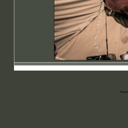
Power