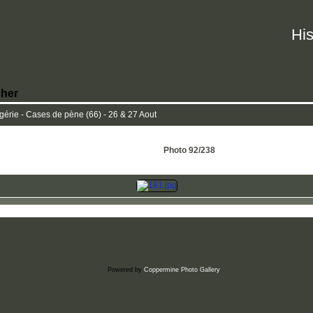
His
her
rie - Cases de pène (66) - 26 & 27 Aout
Photo 92/238
Powered by
Coppermine Photo Gallery