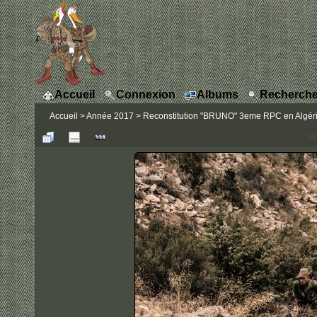
Accueil
Connexion
Albums
Recherche
Accueil
>
Année 2017
>
Reconstitution "BRUNO" 3eme RPC en Algérie
Ph