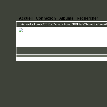
Accueil
Connexion
Albums
Rechercher
Accueil
>
Année 2017
>
Reconstitution "BRUNO" 3eme RPC en Algé