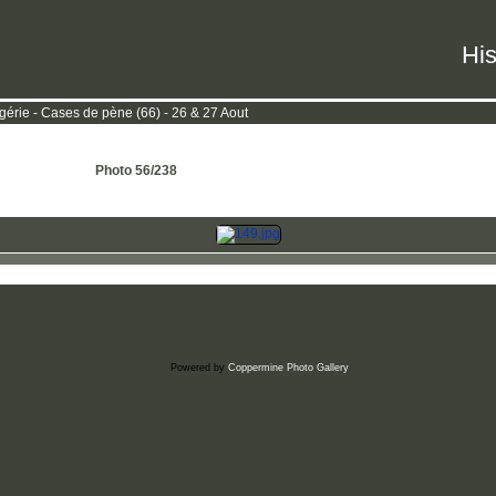
His
rie - Cases de pène (66) - 26 & 27 Aout
Photo 56/238
Powered by
Coppermine Photo Gallery