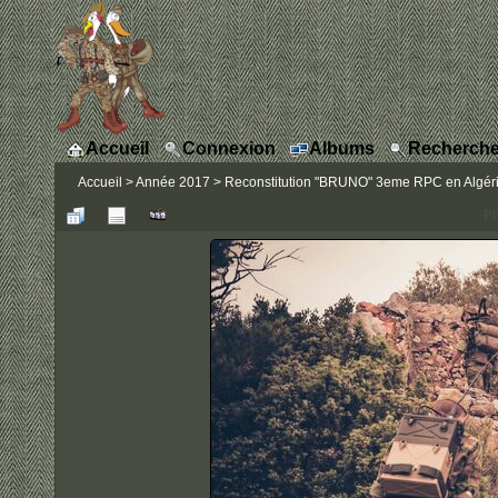
Accueil
Connexion
Albums
Recherche
Accueil
>
Année 2017
>
Reconstitution "BRUNO" 3eme RPC en Algérie
Ph