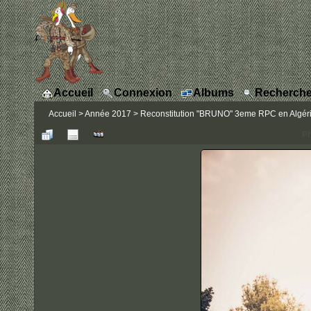
Accueil
Connexion
Albums
Recherche
Accueil
>
Année 2017
>
Reconstitution "BRUNO" 3eme RPC en Algérie
Ph