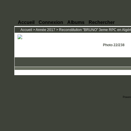
Accueil
Connexion
Albums
Rechercher
Accueil
>
Année 2017
>
Reconstitution "BRUNO" 3eme RPC en Algérie
Photo 22/238
Power