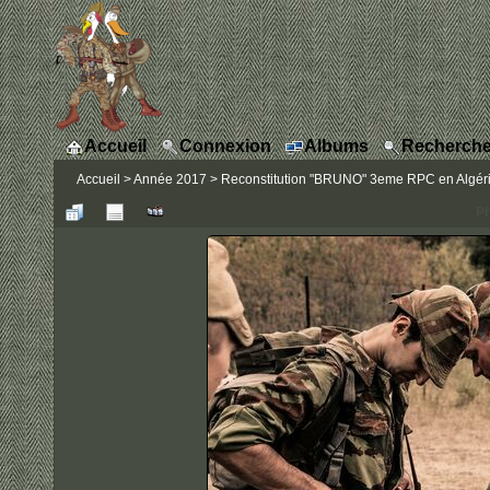
Accueil
Connexion
Albums
Recherche
Accueil
>
Année 2017
>
Reconstitution "BRUNO" 3eme RPC en Algérie
Ph