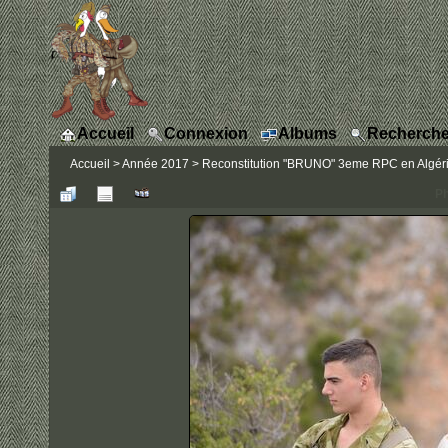
Accueil
Connexion
Albums
Recherche
Accueil
>
Année 2017
>
Reconstitution "BRUNO" 3eme RPC en Algérie
Ph