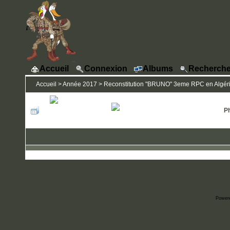
Accueil
Connexion
Albums
Recherche
Accueil
>
Année 2017
>
Reconstitution "BRUNO" 3eme RPC en Algérie
Ph
Power