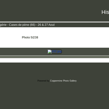
His
rie - Cases de pène (66) - 26 & 27 Aout
Photo 5/238
Powered by
Coppermine Photo Gallery