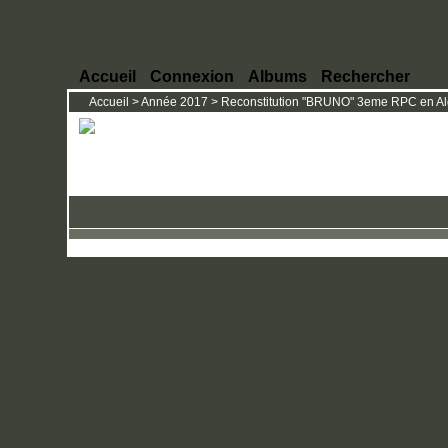
Accueil
Connexion
Albums
Rechercher
Accueil
>
Année 2017
>
Reconstitution "BRUNO" 3eme RPC en Algé