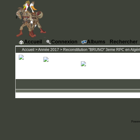
Accueil
Connexion
Albums
Rechercher
Accueil
>
Année 2017
>
Reconstitution "BRUNO" 3eme RPC en Algérie
Power