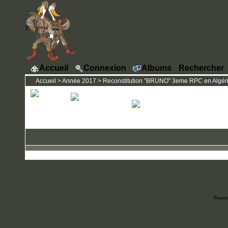
Accueil
Connexion
Albums
Rechercher
Accueil
>
Année 2017
>
Reconstitution "BRUNO" 3eme RPC en Algérie
Power