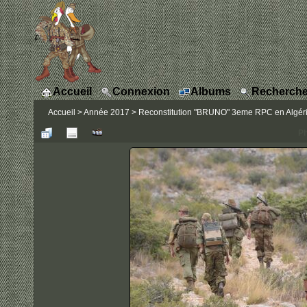
Accueil
Connexion
Albums
Recherche
Accueil
>
Année 2017
>
Reconstitution "BRUNO" 3eme RPC en Algérie
Ph