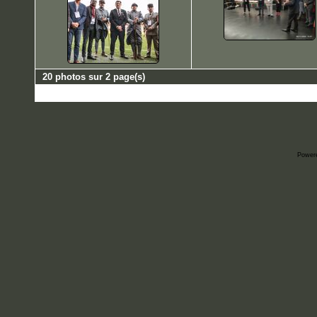
20 photos sur 2 page(s)
Power