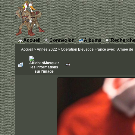
Accueil
Connexion
Albums
Recherche
Accueil
>
Année 2022
>
Opération Bleuet de France avec l'Armée de T