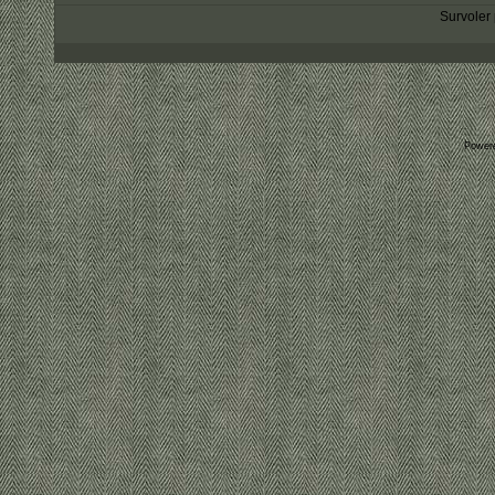
Survoler 
Power